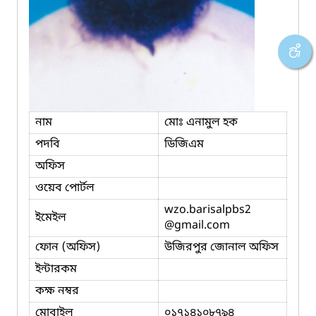
নাম
মোঃ এনামুল হক
পদবি
ডিজিএম
অফিস
ওয়েব পোর্টল
wzo.barisalpbs2
ইমেইল
@gmail.com
ফোন (অফিস)
উজিরপুর জোনাল অফিস
ইন্টারকম
কক্ষ নম্বর
মোবাইল
০১৭১৪১০৮৭৯৪