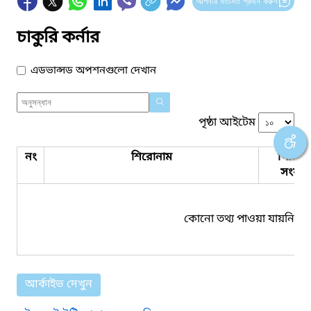
আপনার মতামত প্রদান করুন
চাকুরি কর্নার
এডভান্সড অপশনগুলো দেখান
পৃষ্ঠা আইটেম
নং
শিরোনাম
পিডিএ
সংযুক্ত
কোনো তথ্য পাওয়া যায়নি।
আর্কাইভ দেখুন