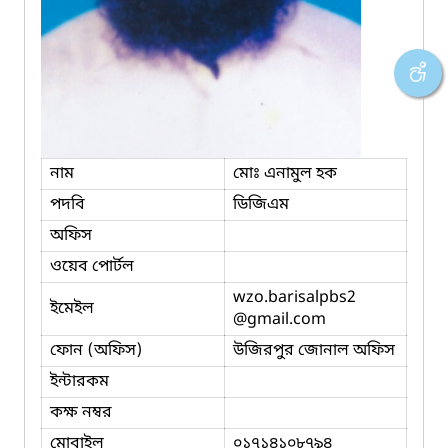
নাম
মোঃ এনামুল হক
পদবি
ডিজিএম
অফিস
ওয়েব পোর্টল
wzo.barisalpbs2
ইমেইল
@gmail.com
ফোন (অফিস)
উজিরপুর জোনাল অফিস
ইন্টারকম
কক্ষ নম্বর
মোবাইল
০১৭১৪১০৮৭৯৪