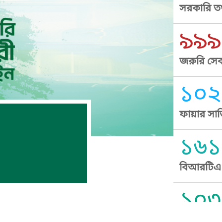
সরকারি তথ
৯৯৯
জরুরি সেব
১০২
ফায়ার সার
১৬১
বিআরটিএ স
১০৩
সুপ্রীম কোর