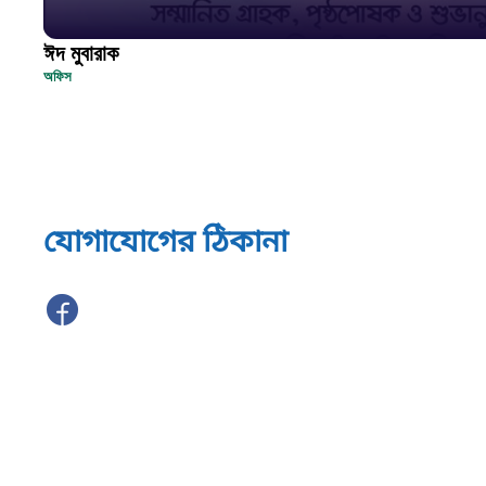
ঈদ মুবারাক
অফিস
যোগাযোগের ঠিকানা