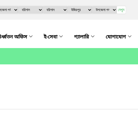
দেখুন
র্ধ্বতন অফিস
ই-সেবা
গ্যালারি
যোগাযোগ