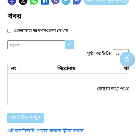
আপনার মতামত প্রদান করুন
খবর
এডভান্সড অপশনগুলো দেখান
পৃষ্ঠা আইটেম
নং
শিরোনাম
ফাইল
কোনো তথ্য পাওয়া য
আর্কাইভ দেখুন
এই কনটেন্টটি শেয়ার করতে ক্লিক করুন